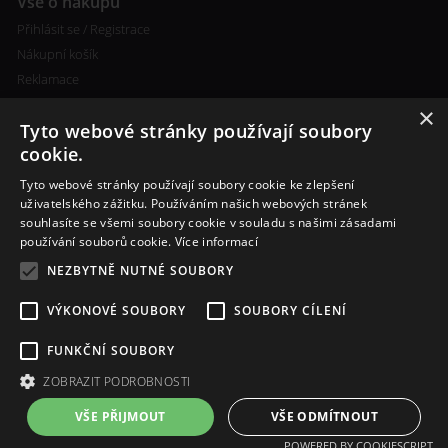
Vše o nákupu
Přihlásit se / Registrace
Nákupní košík
Reklamace
×
Tyto webové stránky používají soubory
cookie.
Tyto webové stránky používají soubory cookie ke zlepšení
uživatelského zážitku. Používáním našich webových stránek
souhlasíte se všemi soubory cookie v souladu s našimi zásadami
Další informace
používání souborů cookie.
Více informací
Ceny poštovného
NEZBYTNĚ NUTNÉ SOUBORY
Vlastní míchání liquidu
VÝKONOVÉ SOUBORY
SOUBORY CÍLENÍ
FUNKČNÍ SOUBORY
ZOBRAZIT PODROBNOSTI
VŠE PŘIJMOUT
VŠE ODMÍTNOUT
POWERED BY COOKIESCRIPT