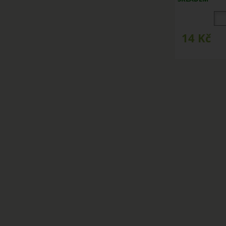
14
Kč