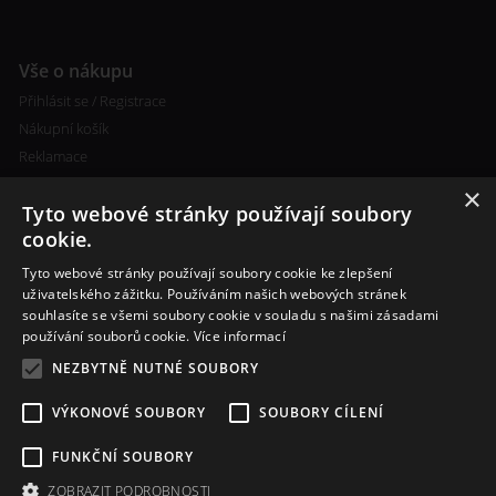
Vše o nákupu
Přihlásit se / Registrace
Nákupní košík
Reklamace
×
Tyto webové stránky používají soubory
cookie.
Tyto webové stránky používají soubory cookie ke zlepšení
uživatelského zážitku. Používáním našich webových stránek
souhlasíte se všemi soubory cookie v souladu s našimi zásadami
Další informace
používání souborů cookie.
Více informací
Ceny poštovného
NEZBYTNĚ NUTNÉ SOUBORY
Vlastní míchání liquidu
VÝKONOVÉ SOUBORY
SOUBORY CÍLENÍ
FUNKČNÍ SOUBORY
ZOBRAZIT PODROBNOSTI