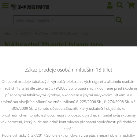
Home
ŽHAVÍCÍ HLAVY
VOOPOO žhavící hlavy
Náhradní žhavící hlavy pro
clearomizéry VOOPOO
Zákaz prodeje osobám mladším 18-ti let
nejprodávanější položky v kategorii VOOPOO
Omezení prodeje tabákových výrobků, elektronických cigaret a alkoholu osobám
žhavící hlavy
mladších 18-ti let dle zákona č.379/2005 Sb. o opatřeních k ochraně před škodami
působenými tabákovými výrobky, alkoholem a jinými návykovými látkami a o
změně souvisejících zákonů ve znění zákonů č. 225/2006 Sb., č. 274/2008 Sb. a č.
305/2009 Sb. Z tohoto důvodu zákazník, který uskuteční objednávku
prostřednictvím tohoto eshopu, musí v procesu objednávání zadat svůj skutečný
věk narození, který bude následně kontrolován přepravní společností při dodávce
zboží.
VooPoo PnP žhavící
Podle vyhlášky č. 37/2017 Sb. o elektronických cigaretách nesmí objem nádržky