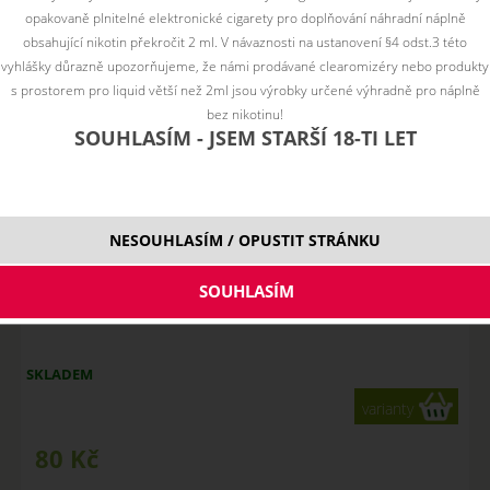
hlavy
opakovaně plnitelné elektronické cigarety pro doplňování náhradní náplně
Dostupnost:
Řadit podle:
obsahující nikotin překročit 2 ml. V návaznosti na ustanovení §4 odst.3 této
Skladem
vyhlášky důrazně upozorňujeme, že námi prodávané clearomizéry nebo produkty
80
Kč
s prostorem pro liquid větší než 2ml jsou výrobky určené výhradně pro náplně
bez nikotinu!
SOUHLASÍM - JSEM STARŠÍ 18-TI LET
NESOUHLASÍM / OPUSTIT STRÁNKU
VooPoo PnP žhavící hlavy
SKLADEM
varianty
80
Kč