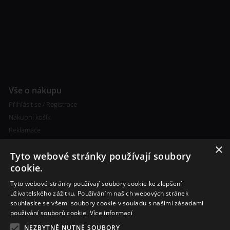
Vše o nákupu
Přihlásit se / Registrace
Nákupní košík
Reklamace
×
Tyto webové stránky používají soubory
cookie.
Tyto webové stránky používají soubory cookie ke zlepšení
uživatelského zážitku. Používáním našich webových stránek
souhlasíte se všemi soubory cookie v souladu s našimi zásadami
Další informace
používání souborů cookie.
Více informací
Ceny poštovného
NEZBYTNĚ NUTNÉ SOUBORY