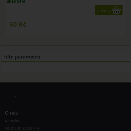
SKLADEM
varianty
60
Kč
filtr_parametru
O nás
Kontakty
Obchodní podmínky