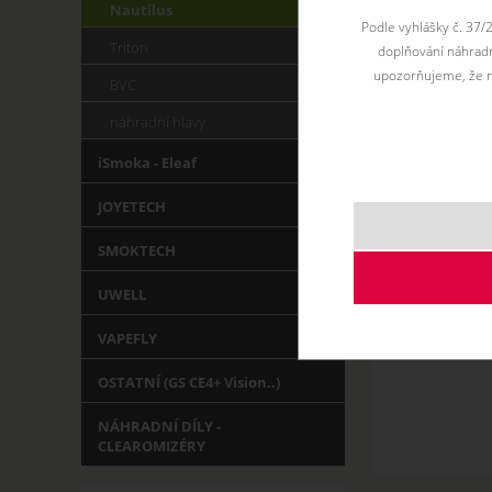
Nautilus
Podle vyhlášky č. 37/
Triton
doplňování náhradní
upozorňujeme, že n
BVC
náhradní hlavy
iSmoka - Eleaf
JOYETECH
SMOKTECH
UWELL
VAPEFLY
OSTATNÍ (GS CE4+ Vision..)
NÁHRADNÍ DÍLY -
CLEAROMIZÉRY