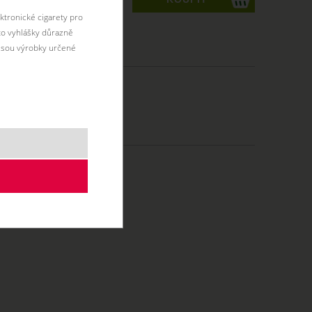
ktronické cigarety pro
éto vyhlášky důrazně
jsou výrobky určené
MTL