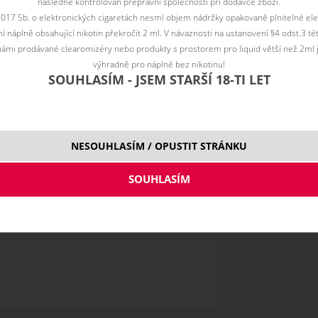
následně kontrolován přepravní společností při dodávce zboží.
2017 Sb. o elektronických cigaretách nesmí objem nádržky opakovaně plnitelné ele
 náplně obsahující nikotin překročit 2 ml. V návaznosti na ustanovení §4 odst.3 t
ámi prodávané clearomizéry nebo produkty s prostorem pro liquid větší než 2ml 
výhradně pro náplně bez nikotinu!
SOUHLASÍM - JSEM STARŠÍ 18-TI LET
0,7 ohm
NESOUHLASÍM / OPUSTIT STRÁNKU