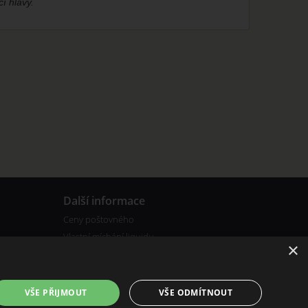
í hlavy.
Další informace
Ceny poštovného
Vlastní míchání liquidu
×
VŠE PŘIJMOUT
VŠE ODMÍTNOUT