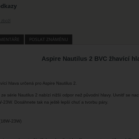
odkazy
 zboží
MENTÁŘE
POSLAT ZNÁMÉNU
Aspire Nautilus 2 BVC žhavící hl
ící hlava určená pro Aspire Nautilus 2.
 ze série Nautilus 2 nabízí nižší odpor než původní hlavy. Uvnitř se 
23W. Dosáhnete tak na ještě lepší chuť a tvorbu páry.
 (18W-23W)