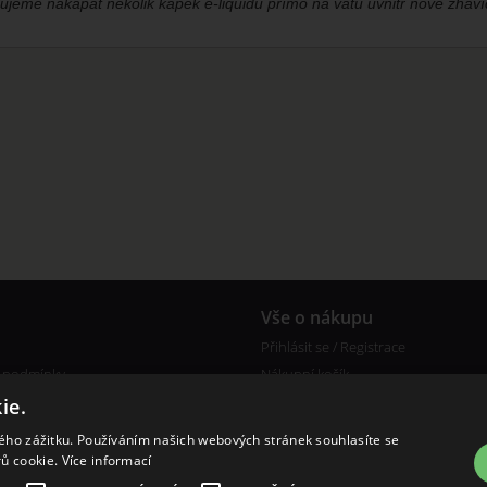
jeme nakapat několik kapek e-liquidu přímo na vatu uvnitř nové žhavíc
Vše o nákupu
Přihlásit se / Registrace
 podmínky
Nákupní košík
Reklamace
ie.
kého zážitku. Používáním našich webových stránek souhlasíte se
rů cookie.
Více informací