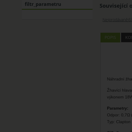
filtr_parametru
Související 
Nejprodávanější
POPIS
KO
Náhradní žhav
Žhavící hlava
výkonem 18W-
Parametry:
Odpor: 0,7Ω
Typ: Clapton