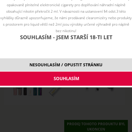
opakovaně plnitelné elektronické cigarety pro doplňování náhradní náplně
obsahující nikotin překročit 2 ml. V návaznosti na ustanovení §4 odst.3 této
vyhlášky důrazně upozorňujeme, že námi prodávané clearomizéry nebo produkty
s prostorem pro liquid větší než 2ml jsou výrobky určené výhradně pro náplně
bez nikotinu!
SOUHLASÍM - JSEM STARŠÍ 18-TI LET
NESOUHLASÍM / OPUSTIT STRÁNKU
PRODEJ TOHOTO PRODUKTU BYL
UKONCEN