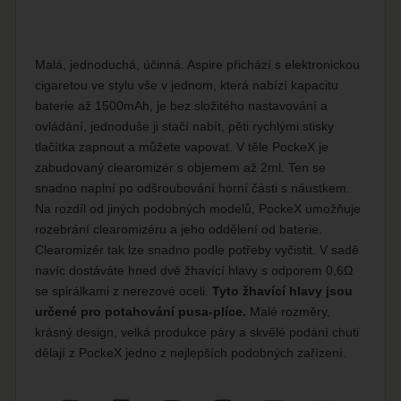
Malá, jednoduchá, účinná. Aspire přichází s elektronickou
cigaretou ve stylu vše v jednom, která nabízí kapacitu
baterie až 1500mAh, je bez složitého nastavování a
ovládání, jednoduše ji stačí nabít, pěti rychlými stisky
tlačítka zapnout a můžete vapovat. V těle PockeX je
zabudovaný clearomizér s objemem až 2ml. Ten se
snadno naplní po odšroubování horní části s náustkem.
Na rozdíl od jiných podobných modelů, PockeX umožňuje
rozebrání clearomizéru a jeho oddělení od baterie.
Clearomizér tak lze snadno podle potřeby vyčistit. V sadě
navíc dostáváte hned dvě žhavící hlavy s odporem 0,6Ω
se spirálkami z nerezové oceli.
Tyto žhavící hlavy jsou
určené pro potahování pusa-plíce.
Malé rozměry,
krásný design, velká produkce páry a skvělé podání chuti
dělají z PockeX jedno z nejlepších podobných zařízení.