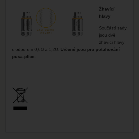
Žhavící
hlavy
Součástí sady
jsou dvě
žhavící hlavy
s odporem 0,6Ω a 1,2
Ω
.
Určené jsou pro potahování
pusa-plíce.