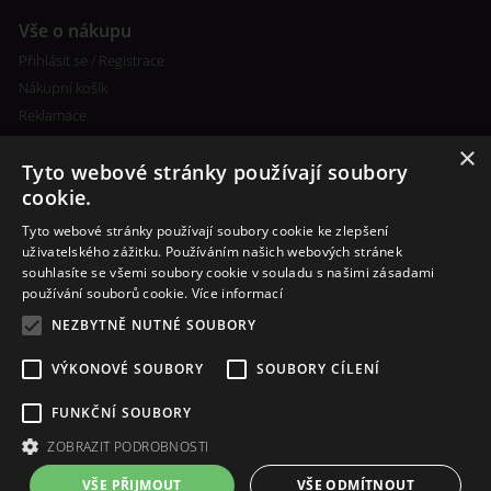
Vše o nákupu
Přihlásit se / Registrace
Nákupní košík
Reklamace
×
Tyto webové stránky používají soubory
cookie.
Tyto webové stránky používají soubory cookie ke zlepšení
uživatelského zážitku. Používáním našich webových stránek
souhlasíte se všemi soubory cookie v souladu s našimi zásadami
Další informace
používání souborů cookie.
Více informací
Ceny poštovného
NEZBYTNĚ NUTNÉ SOUBORY
Vlastní míchání liquidu
VÝKONOVÉ SOUBORY
SOUBORY CÍLENÍ
FUNKČNÍ SOUBORY
ZOBRAZIT PODROBNOSTI
VŠE PŘIJMOUT
VŠE ODMÍTNOUT