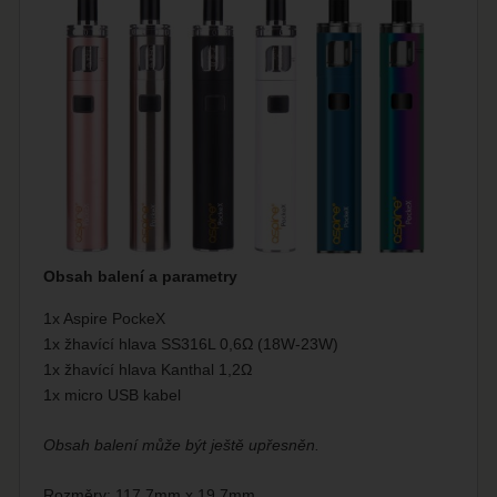
Obsah balení a parametry
1x Aspire PockeX
1x žhavící hlava SS316L 0,6Ω (18W-23W)
1x žhavící hlava Kanthal 1,2Ω
1x micro USB kabel
Obsah balení může být ještě upřesněn.
Rozměry: 117,7mm x 19,7mm