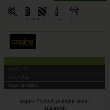
1500 mAh
0,6 ohm
2,0 ml
MTL
1,2 ohm
POPIS
SOUVISEJÍCÍ
KOMENTÁŘE
POSLAT ZNÁMÉNU
Aspire PockeX základní sada -
1500mAh