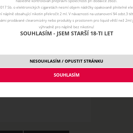
následně kontrolován přepravní společností při dodávce zboží.
2017 Sb. o elektronických cigaretách nesmí objem nádržky opakovaně plnitelné ele
 náplně obsahující nikotin překročit 2 ml. V návaznosti na ustanovení §4 odst.3 t
ámi prodávané clearomizéry nebo produkty s prostorem pro liquid větší než 2ml 
výhradně pro náplně bez nikotinu!
SOUHLASÍM - JSEM STARŠÍ 18-TI LET
10 ml
NESOUHLASÍM / OPUSTIT STRÁNKU