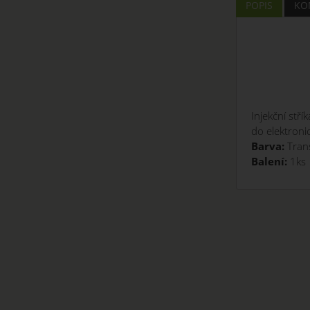
POPIS
KO
Injekční
stří
do elektronic
Barva:
Tran
Balení:
1ks