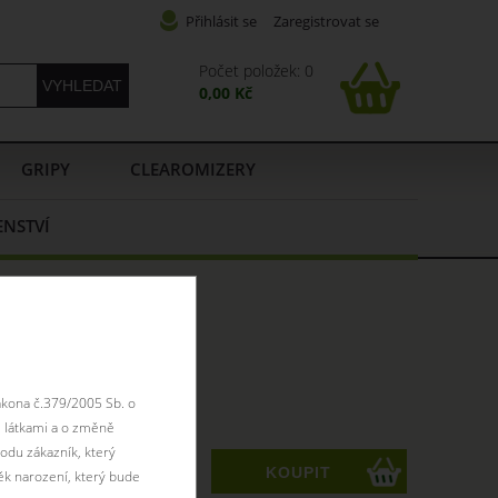
Přihlásit se
Zaregistrovat se
Počet položek: 0
0,00 Kč
GRIPY
CLEAROMIZERY
ENSTVÍ
ákona č.379/2005 Sb. o
 látkami a o změně
ZK
odu zákazník, který
ks
ěk narození, který bude