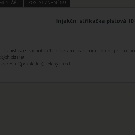
MENTÁŘE
POSLAT ZNÁMÉNU
Injekční stříkačka pístová 10
kačka
pístová
s
kapacitou
10
ml
je
vhodným
pomocníkem
při
plnění
kých cigaret.
sparentní
(
průhledná
)
,
zelený
střed