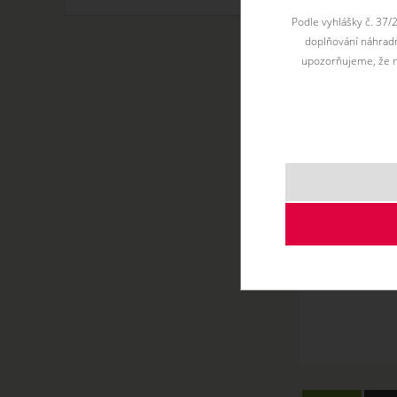
Podle vyhlášky č. 37/
doplňování náhradní
upozorňujeme, že n