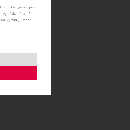
ktronické cigarety pro
éto vyhlášky důrazně
jsou výrobky určené