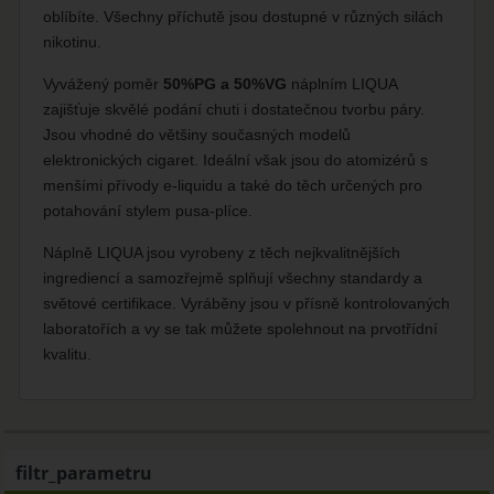
oblíbíte. Všechny příchutě jsou dostupné v různých silách
nikotinu.
Vyvážený poměr
50%PG a 50%VG
náplním LIQUA
zajišťuje skvělé podání chuti i dostatečnou tvorbu páry.
Jsou vhodné do většiny současných modelů
elektronických cigaret. Ideální však jsou do atomizérů s
menšími přívody e-liquidu a také do těch určených pro
potahování stylem pusa-plíce.
Náplně LIQUA jsou vyrobeny z těch nejkvalitnějších
ingrediencí a samozřejmě splňují všechny standardy a
světové certifikace. Vyráběny jsou v přísně kontrolovaných
laboratořích a vy se tak můžete spolehnout na prvotřídní
kvalitu.
filtr_parametru