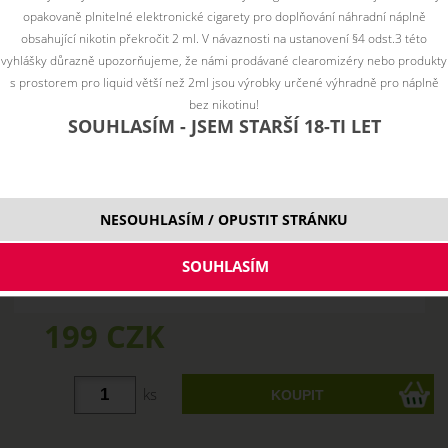
opakovaně plnitelné elektronické cigarety pro doplňování náhradní náplně
obsahující nikotin překročit 2 ml. V návaznosti na ustanovení §4 odst.3 této
vyhlášky důrazně upozorňujeme, že námi prodávané clearomizéry nebo produkty
s prostorem pro liquid větší než 2ml jsou výrobky určené výhradně pro náplně
bez nikotinu!
SOUHLASÍM - JSEM STARŠÍ 18-TI LET
NESOUHLASÍM / OPUSTIT STRÁNKU
199 CZK
ks