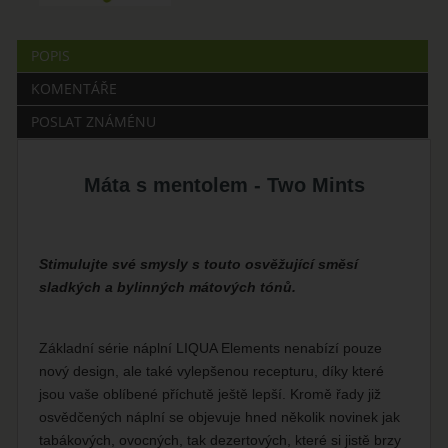
POPIS
KOMENTÁŘE
POSLAT ZNÁMÉNU
Máta s mentolem - Two Mints
Stimulujte své smysly s touto osvěžující směsí
sladkých a bylinných mátových tónů.
Základní série náplní LIQUA Elements nenabízí pouze
nový design, ale také vylepšenou recepturu, díky které
jsou vaše oblíbené příchutě ještě lepší. Kromě řady již
osvědčených náplní se objevuje hned několik novinek jak
tabákových, ovocných, tak dezertových, které si jistě brzy