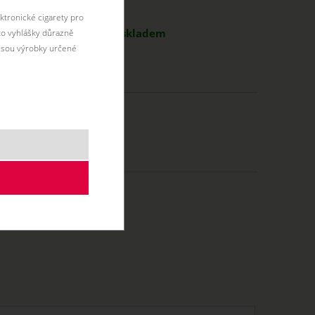
antu:
ktronické cigarety pro
dá
49 Kč
skladem
éto vyhlášky důrazně
jsou výrobky určené
0 ml