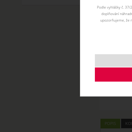
Podle vyhlášky č. 37/
doplňování náhradní
upozorňujeme, že n
POPIS
KO