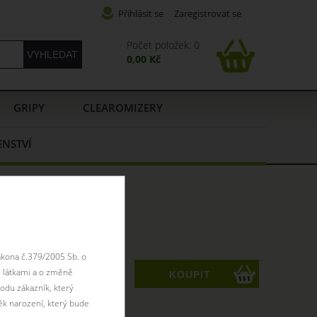
Přihlásit se
Zaregistrovat se
Počet položek: 0
0,00 Kč
GRIPY
CLEAROMIZERY
ENSTVÍ
hnědá
K
ákona č.379/2005 Sb. o
 látkami a o změně
ks
odu zákazník, který
ěk narození, který bude