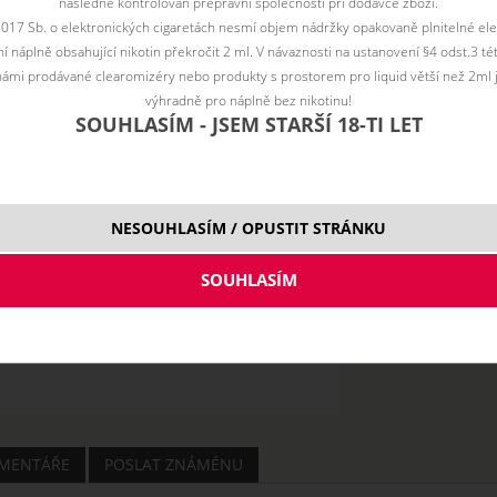
následně kontrolován přepravní společností při dodávce zboží.
Vyberte vari
2017 Sb. o elektronických cigaretách nesmí objem nádržky opakovaně plnitelné ele
hně
 náplně obsahující nikotin překročit 2 ml. V návaznosti na ustanovení §4 odst.3 t
ámi prodávané clearomizéry nebo produkty s prostorem pro liquid větší než 2ml 
výhradně pro náplně bez nikotinu!
SOUHLASÍM - JSEM STARŠÍ 18-TI LET
hnědá
3
NESOUHLASÍM / OPUSTIT STRÁNKU
MENTÁŘE
POSLAT ZNÁMÉNU