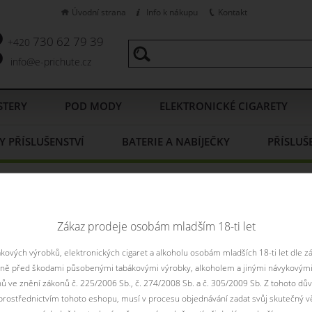
Úvodní strana
Info k nákupu
Kontakt
730 62 79 39
+420
info@e-prichute.cz
STERY
POD MODY
ELEKTRONICKÉ CIGARETY
Y PŘÍSLUŠENSTVÍ
BATERIE A NABÍJEČKY
PŘÍSLUŠ
OOSTERY
Pomůcky na míchání
Skleněná lahvička s kapátkem 30ml
ná lahvička s kapátkem 30ml 
Zákaz prodeje osobám mladším 18-ti let
49 CZ
ových výrobků, elektronických cigaret a alkoholu osobám mladších 18-ti let dle z
aně před škodami působenými tabákovými výrobky, alkoholem a jinými návykovými
nů ve znění zákonů č. 225/2006 Sb., č. 274/2008 Sb. a č. 305/2009 Sb. Z tohoto dův
rostřednictvím tohoto eshopu, musí v procesu objednávání zadat svůj skutečný v