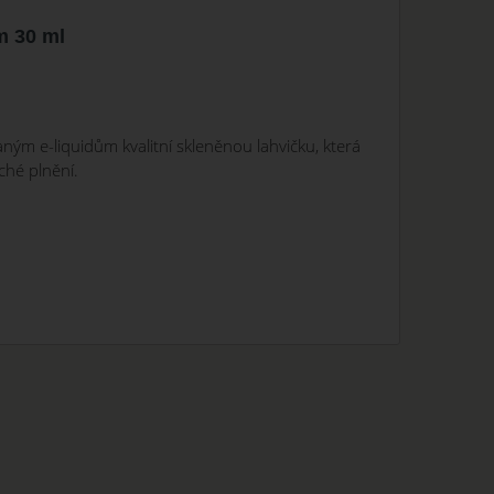
m 30 ml
ným e-liquidům kvalitní skleněnou lahvičku, která
uché plnění.