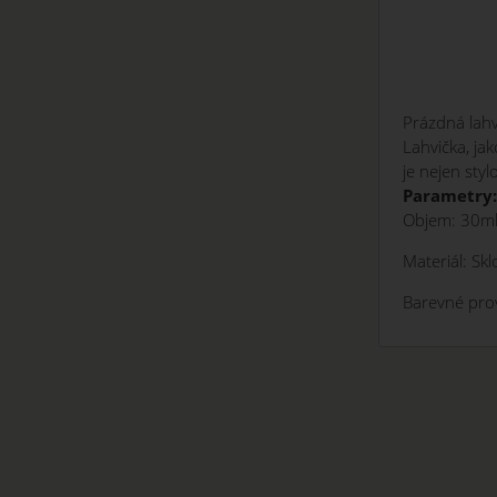
Prázdná lahv
Lahvička, ja
je nejen sty
Parametry:
Objem: 30m
Materiál: Skl
Barevné prov