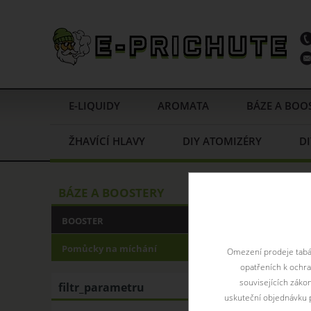
E-LIQUIDY
AROMATA
BÁZE A BOO
ŽHAVÍCÍ HLAVY
DIY ATOMIZÉRY
DI
Home
BÁZE A B
BÁZE A BOOSTERY
Skleně
BOOSTER
Pomůcky na míchání
Omezení prodeje tabák
opatřeních k ochr
souvisejících záko
filtr_parametru
uskuteční objednávku p