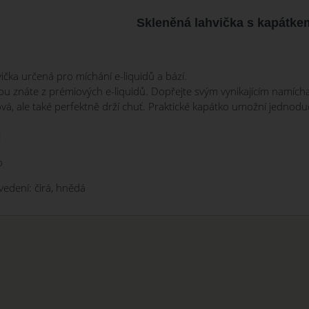
Skleněná lahvička s kapátke
ička určená pro míchání e-liquidů a bází.
kou znáte z prémiových e-liquidů. Dopřejte svým vynikajícím namícha
lová, ale také perfektně drží chuť. Praktické kapátko umožní jednod
l
o
edení: čirá, hnědá