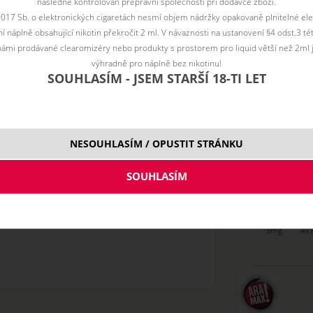
následně kontrolován přepravní společností při dodávce zboží.
2017 Sb. o elektronických cigaretách nesmí objem nádržky opakovaně plnitelné ele
 náplně obsahující nikotin překročit 2 ml. V návaznosti na ustanovení §4 odst.3 t
Vyberte vari
ámi prodávané clearomizéry nebo produkty s prostorem pro liquid větší než 2ml 
3mg
výhradně pro náplně bez nikotinu!
SOUHLASÍM - JSEM STARŠÍ 18-TI LET
6 mg
12 m
18 m
NESOUHLASÍM / OPUSTIT STRÁNKU
3mg
4x