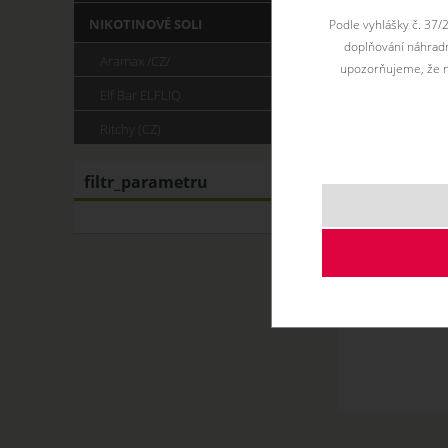
NIKOTINOVÉ SOLI
Podle vyhlášky č. 37/
doplňování náhradní
Aramax /CZ/
upozorňujeme, že n
Elf Bar ELFLIQ
Ritchy (CZ)
filtr_parametru