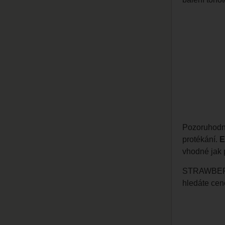
Pozoruhodná
protékání.
E
vhodné jak p
STRAWBERRY 
hledáte cen