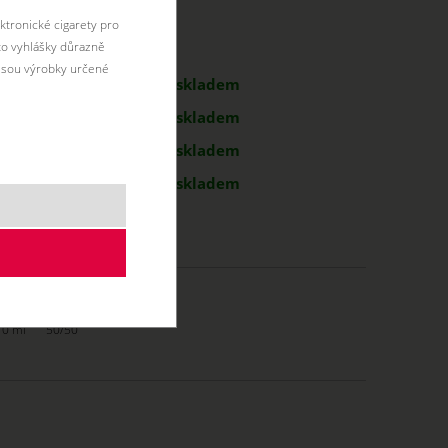
ktronické cigarety pro
éto vyhlášky důrazně
antu:
jsou výrobky určené
586 Kč
skladem
586 Kč
skladem
g
586 Kč
skladem
g
586 Kč
skladem
10 ml
50/50