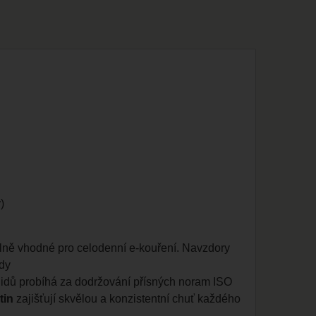
)
plně vhodné pro celodenní e-kouření. Navzdory
idy
quidů probíhá za dodržování přísných noram ISO
tin
zajišťují skvělou a konzistentní chuť každého