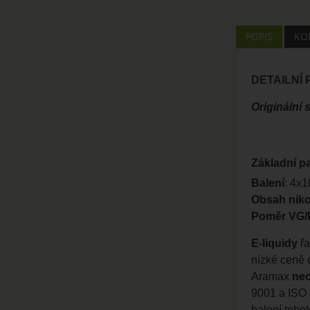
POPIS
KO
DETAILNÍ
Originální
Základní p
Balení
: 4x1
Obsah niko
Poměr VG/
E-liquidy
ř
nízké ceně d
Aramax
ne
9001 a ISO 8
balení tohot