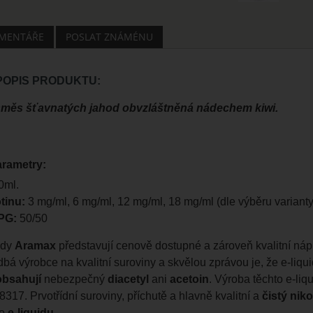
MENTÁŘE
POSLAT ZNÁMÉNU
 POPIS PRODUKTU:
 směs šťavnatých jahod obvzláštněná nádechem kiwi.
arametry:
0ml.
tinu:
3 mg/ml, 6 mg/ml, 12 mg/ml, 18 mg/ml (dle výběru varianty
PG:
50/50
ady
Aramax
představují cenově dostupné a zároveň kvalitní ná
bá výrobce na kvalitní suroviny a skvělou zprávou je, že e-liqu
obsahují
nebezpečný
diacetyl
ani
acetoin
. Výroba těchto e-li
317. Prvotřídní suroviny, příchutě a hlavně kvalitní a
čistý niko
o
e-liquidu
.