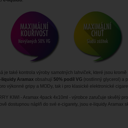
 je také kontrola výroby samotných lahviček, které jsou kromě n
-liquidy Aramax
obsahují
50%
podíl
VG
(rostlinný glycerol) a
ro výkonné gripy a MODy, tak i pro klasické elektronické cigare
KIWI - Aramax 4pack 4x10ml - výrobce zaručuje skvělý proje
ově dostupnou náplň do své e-cigarety, jsou e-liquidy Aramax s