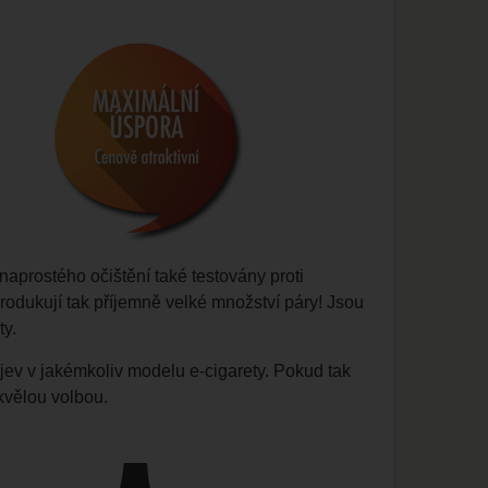
aprostého očištění také testovány proti
 produkují tak příjemně velké množství páry! Jsou
ty.
v v jakémkoliv modelu e-cigarety. Pokud tak
kvělou volbou.