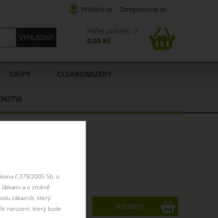
Přihlásit se
Zaregistrovat se
Počet položek: 0
0,00 Kč
GRIPY
CLEAROMIZERY
ENSTVÍ
x10ml 3mg
ákona č.379/2005 Sb. o
 látkami a o změně
ZK
odu zákazník, který
ks
ěk narození, který bude