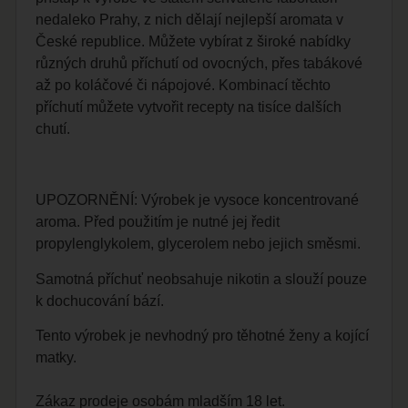
nedaleko Prahy, z nich dělají nejlepší aromata v
České republice. Můžete vybírat z široké nabídky
různých druhů příchutí od ovocných, přes tabákové
až po koláčové či nápojové. Kombinací těchto
příchutí můžete vytvořit recepty na tisíce dalších
chutí.
UPOZORNĚNÍ: Výrobek je vysoce koncentrované
aroma. Před použitím je nutné jej ředit
propylenglykolem, glycerolem nebo jejich směsmi.
Samotná příchuť neobsahuje nikotin a slouží pouze
k dochucování bází.
Tento výrobek je nevhodný pro těhotné ženy a kojící
matky.
Zákaz prodeje osobám mladším 18 let.