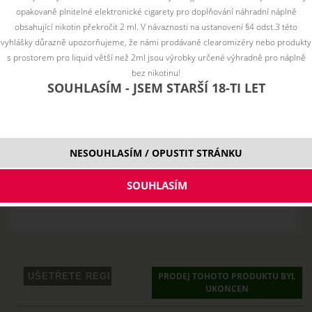
opakovaně plnitelné elektronické cigarety pro doplňování náhradní náplně
obsahující nikotin překročit 2 ml. V návaznosti na ustanovení §4 odst.3 této
vyhlášky důrazně upozorňujeme, že námi prodávané clearomizéry nebo produkty
s prostorem pro liquid větší než 2ml jsou výrobky určené výhradně pro náplně
bez nikotinu!
SOUHLASÍM - JSEM STARŠÍ 18-TI LET
NESOUHLASÍM / OPUSTIT STRÁNKU
PRODEJ TOHOTO PRODUKTU BYL
UKONCEN