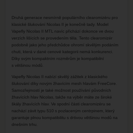
Druhá generace nesmírně populárního clearomizéru pro
klasické šlukování Nicolas II je konečně tady. Model
Vapefly Nicolas II MTL navíc přichází dokonce ve dvou
verzích lišících se provedením těla. Tento clearomizér
podobně jako jeho předchůdce ohromí skvělým podáním
chuti, která v dané cenové kategorii nemá konkurenci.
Díky svým kompaktním rozměrům je kompatibilní
s většinou módů.
Vapefly Nicolas II nabízí skvělý zážitek z klasického
šlukování díky novým žhavícím mesh hlavám FreeCore.
Samozřejmostí je také možnost používání původních
žhavících hlav Nicolas, takže na výběr máte ze široké
škály žhavících hlav. Ve spodní části clearomizéru se
nachází závit typu 510 s pozlaceným centrpinem, který
garantuje plnou kompatibilitu s drtivou většinou modů na
dnešním trhu.