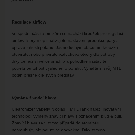
Regulace airflow
Ve spodní části atomizéru se nachází kroužek pro regulaci
airflow, kterým optimalizujete nastavení produkce páry a
úpravu tuhosti potahu. Jednoduchým otáčením kroužku
otevíráte, nebo přivíráte vzduchové otvory dle potřeby,
díky čemuž si velice snadno a pohodlně nastavíte
potřebnou tuhost výsledného potahu. Vylaďte si svůj MTL
potah přesně dle svých představ.
Výměna žhavící hlavy
Clearomizér Vapefly Nicolas II MTL Tank nabízí inovativní
technologii výměny žhavící hlavy s označením plug & pull.
Žhavící hlava se v tomto případě do atomizéru
nešroubuje, ale pouze se docvakne. Díky tomuto