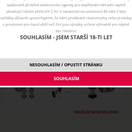
opakovaně plnitelné elektronické cigarety pro doplňování náhradní náplně
obsahující nikotin překročit 2 ml. V návaznosti na ustanovení §4 odst.3 této
vyhlášky důrazně upozorňujeme, že námi prodávané clearomizéry nebo produkty
s prostorem pro liquid větší než 2ml jsou výrobky určené výhradně pro náplně
bez nikotinu!
SOUHLASÍM - JSEM STARŠÍ 18-TI LET
NESOUHLASÍM / OPUSTIT STRÁNKU
ZBOŽÍ JIŽ NENÍ SKLADEM