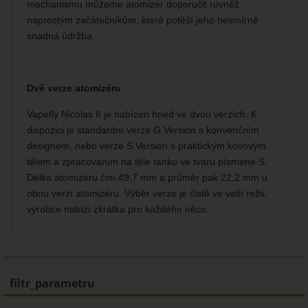
mechanismu můžeme atomizér doporučit rovněž
naprostým začátečníkům, které potěší jeho nesmírně
snadná údržba.
Dvě verze atomizéru
Vapefly Nicolas II je nabízen hned ve dvou verzích. K
dispozici je standardní verze G Version s konvenčním
designem, nebo verze S Version s praktickým kovovým
tělem a zpracováním na těle tanku ve tvaru písmene S.
Délka atomizéru činí 49,7 mm a průměr pak 22,2 mm u
obou verzí atomizéru. Výběr verze je čistě ve vaší režii,
výrobce nabízí zkrátka pro každého něco.
filtr_parametru