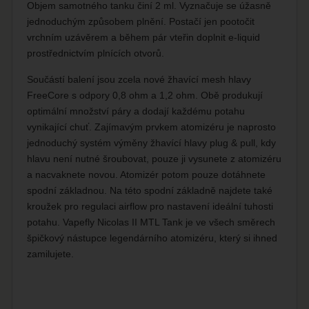
Objem samotného tanku činí 2 ml. Vyznačuje se úžasně
jednoduchým způsobem plnění. Postačí jen pootočit
vrchním uzávěrem a během pár vteřin doplnit e-liquid
prostřednictvím plnících otvorů.
Součástí balení jsou zcela nové žhavící mesh hlavy
FreeCore s odpory 0,8 ohm a 1,2 ohm. Obě produkují
optimální množství páry a dodají každému potahu
vynikající chuť. Zajímavým prvkem atomizéru je naprosto
jednoduchý systém výměny žhavící hlavy plug & pull, kdy
hlavu není nutné šroubovat, pouze ji vysunete z atomizéru
a nacvaknete novou. Atomizér potom pouze dotáhnete
spodní základnou. Na této spodní základně najdete také
kroužek pro regulaci airflow pro nastavení ideální tuhosti
potahu. Vapefly Nicolas II MTL Tank je ve všech směrech
špičkový nástupce legendárního atomizéru, který si ihned
zamilujete.