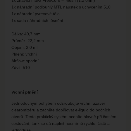
1x žhavící hlava FreeCore™ Mesh (1,2 ohm)
1x náhradní podlouhlý MTL náustek s uchycením 510
1x náhradní pyrexové tělo
1x sada náhradních těsnění
Délka: 49,7 mm
Průměr: 22,2 mm
Objem: 2,0 ml
Plnění: vrchní
Airflow: spodní
Závit: 510
Vrchní plnění
Jednoduchým pohybem odšroubujte vrchní uzávěr
clearomizéru a začněte doplňovat e-liquid do bočních
otvorů. Tento praktický systém oceníte hlavně při častém
cestování, tank se dá naplnit nesmírně rychle, čistě a
jednoduše.