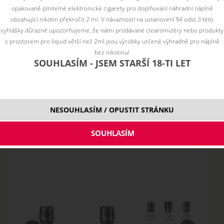
opakovaně plnitelné elektronické cigarety pro doplňování náhradní náplně
obsahující nikotin překročit 2 ml. V návaznosti na ustanovení §4 odst.3 této
vyhlášky důrazně upozorňujeme, že námi prodávané clearomizéry nebo produkty
s prostorem pro liquid větší než 2ml jsou výrobky určené výhradně pro náplně
bez nikotinu!
SOUHLASÍM - JSEM STARŠÍ 18-TI LET
NESOUHLASÍM / OPUSTIT STRÁNKU