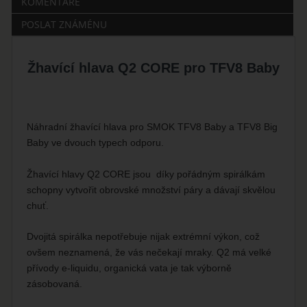
KOMENTÁŘE
POSLAT ZNÁMÉNU
Žhavící hlava Q2 CORE pro TFV8 Baby
Náhradní žhavící hlava pro SMOK TFV8 Baby a TFV8 Big
Baby ve dvouch typech odporu.
Žhavící hlavy Q2 CORE jsou díky pořádným spirálkám
schopny vytvořit obrovské množství páry a dávají skvělou
chuť.
Dvojitá spirálka nepotřebuje nijak extrémní výkon, což
ovšem neznamená, že vás nečekají mraky. Q2 má velké
přívody e-liquidu, organická vata je tak výborně
zásobovaná.