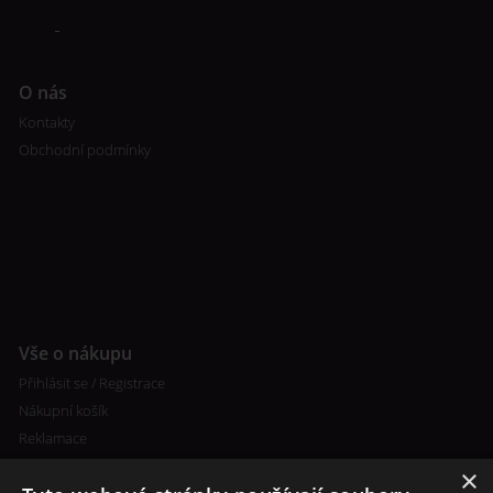
O nás
Kontakty
Obchodní podmínky
Vše o nákupu
Přihlásit se / Registrace
Nákupní košík
Reklamace
×